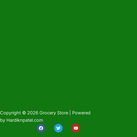
Copyright © 2026 Grocery Store | Powered
by Hardiknpatel.com
F
T
Y
a
w
o
c
i
u