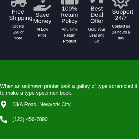
100%
Best
Free
Support
Save
Return
Deal
Shipping
24/7
Money
Policy
Offer
Orders
Contact us
At Low
Any Time
Grab Your
$50 or
24 hours a
Price
Return
Gear and
more
day
Product
Go
When an unknown printer took a galley of type scrambled it
to make a type specimen book.
23/A Road, Newyork City
(123) 456-7890